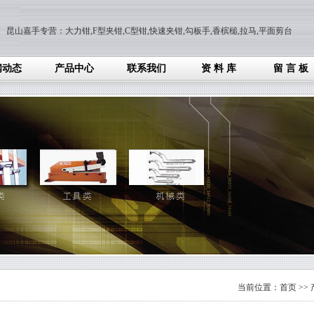
昆山嘉手专营：大力钳,F型夹钳,C型钳,快速夹钳,勾板手,香槟槌,拉马,平面剪台
闻动态
产品中心
联系我们
资 料 库
留 言 板
当前位置：
首页
>>