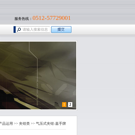
0512-57729001
服务热线：
1
2
产品运用
>>
夹钳类
>>
气压式夹钳-嘉手牌