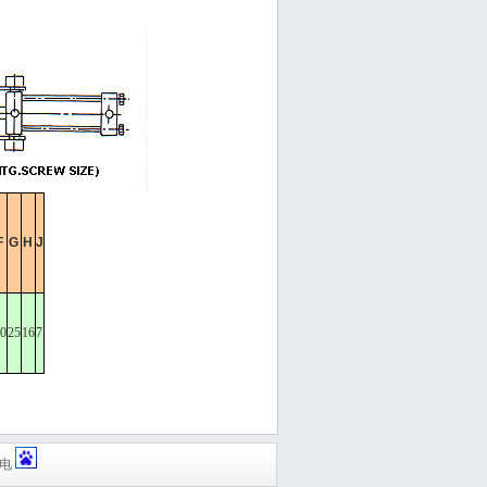
F
G
H
J
0
25
16
7
机电