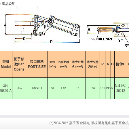
:: 產品说明
把手移
型號
接口規格
缸徑
汽缸面積
最大缸壓
最大夾持
動Bar
P
A
D
附件E
Model
PORT SIZE
(m/m)
(cm2)
(kg/cm2)
力(kgs)
Opens
GH-
GH-FC-
90
1/8NPT
165
195
60
7
o
30
7.07
10
100
20820-A
56212
(c)2004-2016 嘉手五金机电 版权所有昆山嘉手五金