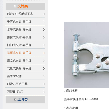
夹钳类
F型夹钳-爱赫玛工具
垂直式夹钳-嘉手牌
水平式夹钳-嘉手牌
推拉式夹钳-嘉手牌
门闩式夹钳-嘉手牌
挤压式夹钳-嘉手牌
组立式夹钳-嘉手牌
气压式夹钳-嘉手牌
嘉手牌配件
C型夹-巨爪工具
:: 產品名称
万能钳-TWT
嘉手牌快速夹钳 GH-51010
工具类
:: 產品说明